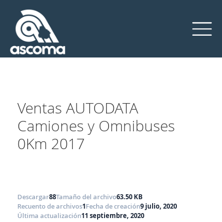
Skip
to
content
Ventas AUTODATA
Camiones y Omnibuses
0Km 2017
Descargar
88
Tamaño del archivo
63.50 KB
Recuento de archivos
1
Fecha de creación
9 julio, 2020
Última actualización
11 septiembre, 2020