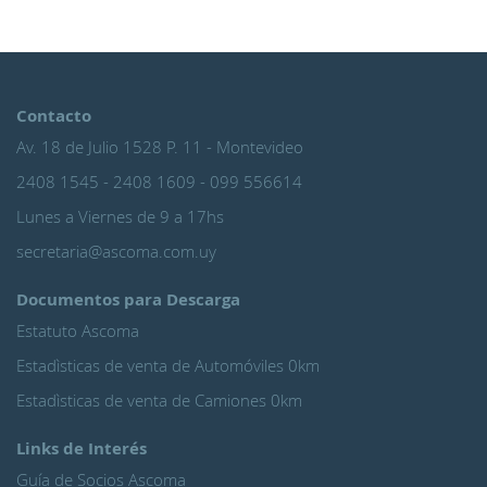
Contacto
Av. 18 de Julio 1528 P. 11 - Montevideo
2408 1545 - 2408 1609 - 099 556614
Lunes a Viernes de 9 a 17hs
secretaria@ascoma.com.uy
Documentos para Descarga
Estatuto Ascoma
Estadìsticas de venta de Automóviles 0km
Estadìsticas de venta de Camiones 0km
Links de Interés
Guía de Socios Ascoma