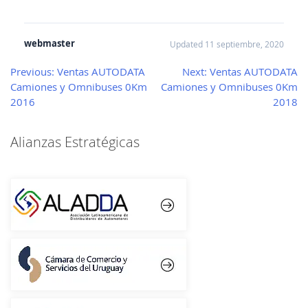
webmaster
Updated 11 septiembre, 2020
Navegación
Previous:
Ventas AUTODATA
Next:
Ventas AUTODATA
Camiones y Omnibuses 0Km
Camiones y Omnibuses 0Km
de
2016
2018
entradas
Alianzas Estratégicas